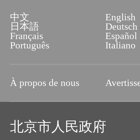
中文
English
日本語
Deutsch
Français
Español
Português
Italiano
À propos de nous
Avertiss
北京市人民政府