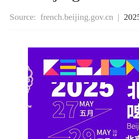
Source:
french.beijing.gov.cn
|
202