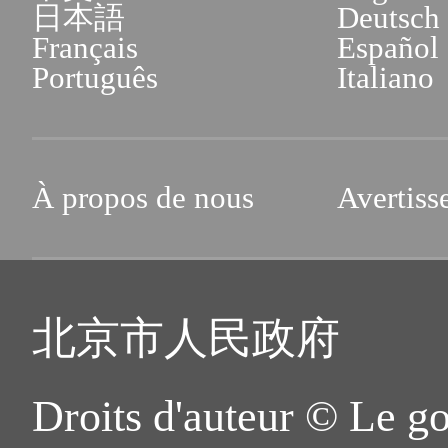
日本語
Deutsch
Français
Español
Português
Italiano
À propos de nous
Avertiss
北京市人民政府
Droits d'auteur © Le g