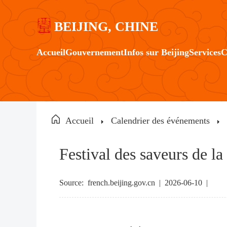
BEIJING, CHINE
Accueil
Gouvernement
Infos sur Beijing
Services
C
Accueil
Calendrier des événements
Festival des saveurs de la
Source:
french.beijing.gov.cn
|
2026-06-10 |