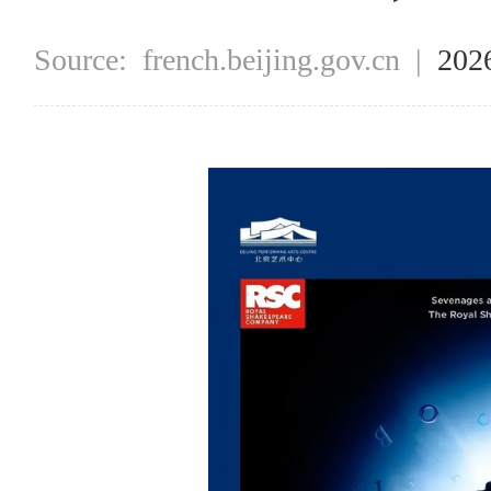
Source:
french.beijing.gov.cn
|
202