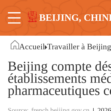
BEIJING, CHIN
Accueil
Travailler à Beijin
Beijing compte dé
établissements méd
pharmaceutiques c
french.beijing.gov.cn
2026