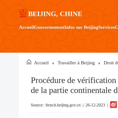
BEIJING, CHINE
Accueil
Gouvernement
Infos sur Beijing
Services
C
Accueil
Travailler à Beijing
Droit d
Procédure de vérification 
de la partie continentale 
Source:
french.beijing.gov.cn
|
26-12-2023 |