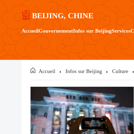
BEIJING, CHINE
Accueil
Gouvernement
Infos sur Beijing
Services
C
Accueil
Infos sur Beijing
Culture