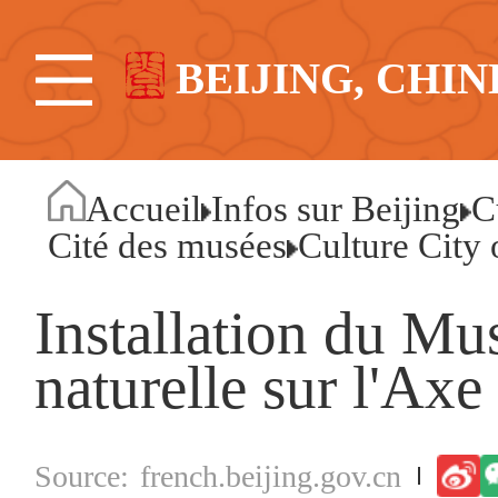
BEIJING, CHIN
Accueil
Infos sur Beijing
C
Cité des musées
Culture Cit
Installation du Mus
naturelle sur l'Axe
french.beijing.gov.cn