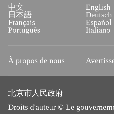
中文
English
日本語
Deutsch
Français
Español
Português
Italiano
À propos de nous
Avertiss
北京市人民政府
Droits d'auteur © Le gouverneme