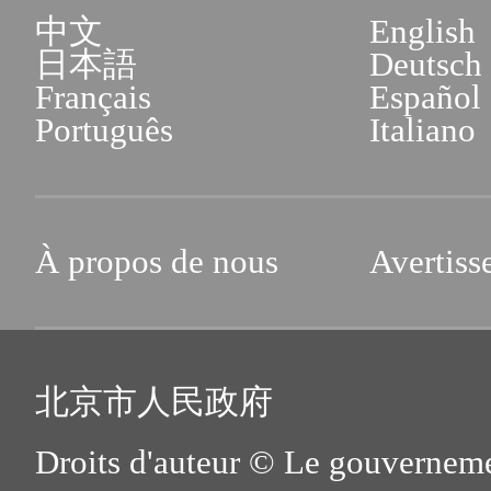
中文
English
日本語
Deutsch
Français
Español
Português
Italiano
À propos de nous
Avertiss
北京市人民政府
Droits d'auteur © Le gouverneme