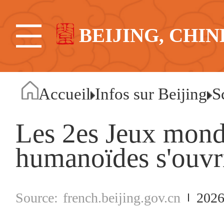
BEIJING, CHIN
Accueil
Infos sur Beijing
S
Les 2es Jeux mond
humanoïdes s'ouvri
french.beijing.gov.cn
2026