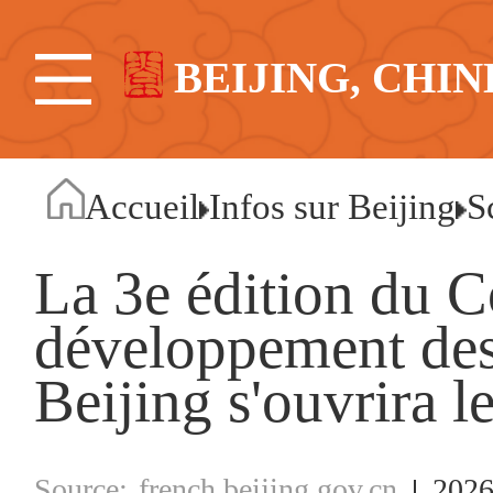
BEIJING, CHIN
Accueil
Infos sur Beijing
S
La 3e édition du C
développement des
Beijing s'ouvrira le
french.beijing.gov.cn
2026