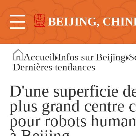
BEIJING, CHIN
Accueil
Infos sur Beijing
S
Dernières tendances
D'une superficie d
plus grand centre 
pour robots human
à Beijing