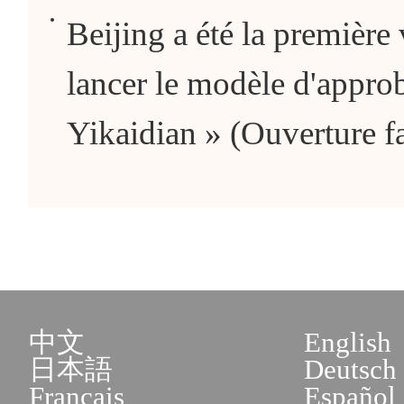
Beijing a été la première v
lancer le modèle d'approb
Yikaidian » (Ouverture fa
中文
English
日本語
Deutsch
Français
Español