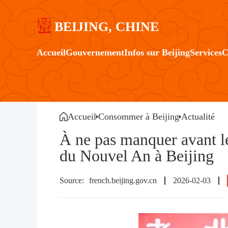
BEIJING, CHINE
Accueil
Gouvernement
Infos sur Beijing
Services
C
Accueil
Consommer à Beijing
Actualité
À ne pas manquer avant l
du Nouvel An à Beijing
french.beijing.gov.cn
2026-02-03