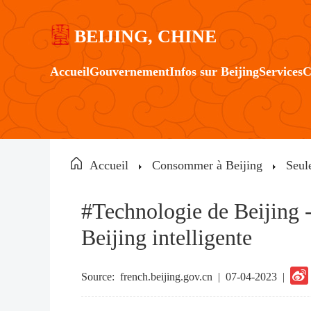
BEIJING, CHINE
Accueil
Gouvernement
Infos sur Beijing
Services
C
Accueil
Consommer à Beijing
Seul
#Technologie de Beijing -
Beijing intelligente
Source:
french.beijing.gov.cn
|
07-04-2023 |