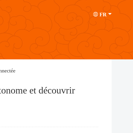
FR
onnectée
utonome et découvrir