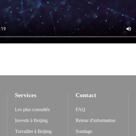
Services
Contact
Les plus consultés
FAQ
Investir à Beijing
Retour d'information
Travailler à Beijing
Sondage