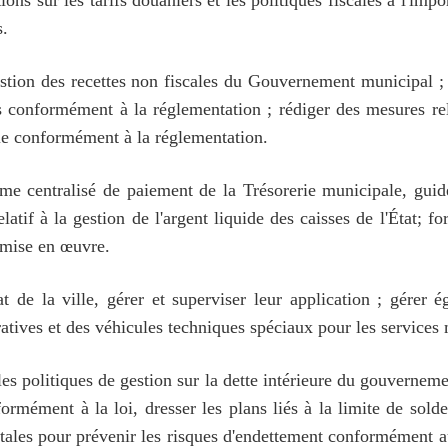
tions sur les tarifs douaniers et les politiques fiscales à l'im
es.
 gestion des recettes non fiscales du Gouvernement municipal
les conformément à la réglementation ; rédiger des mesures rel
erie conformément à la réglementation.
ème centralisé de paiement de la Trésorerie municipale, guide
relatif à la gestion de l'argent liquide des caisses de l'État;
 mise en œuvre.
at de la ville, gérer et superviser leur application ; gérer ég
ratives et des véhicules techniques spéciaux pour les services
es politiques de gestion sur la dette intérieure du gouvernemen
rmément à la loi, dresser les plans liés à la limite de sol
tales pour prévenir les risques d'endettement conformément au