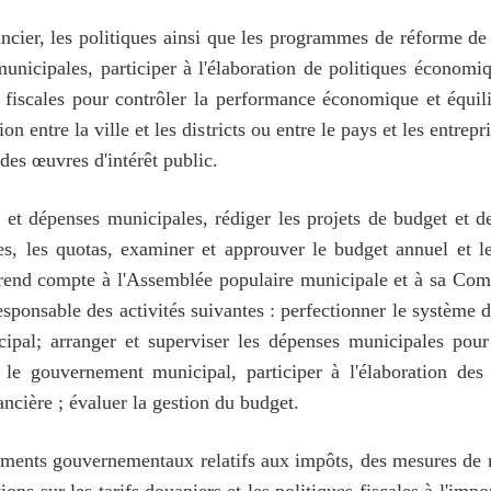
cier, les politiques ainsi que les programmes de réforme de 
 municipales, participer à l'élaboration de politiques économ
et fiscales pour contrôler la performance économique et équil
ion entre la ville et les districts ou entre le pays et les entrepr
des œuvres d'intérêt public.
 et dépenses municipales, rédiger les projets de budget et d
es, les quotas, examiner et approuver le budget annuel et l
rend compte à l'Assemblée populaire municipale et à sa Comm
esponsable des activités suivantes : perfectionner le système d
pal; arranger et superviser les dépenses municipales pou
 le gouvernement municipal, participer à l'élaboration des 
inancière ; évaluer la gestion du budget.
glements gouvernementaux relatifs aux impôts, des mesures de 