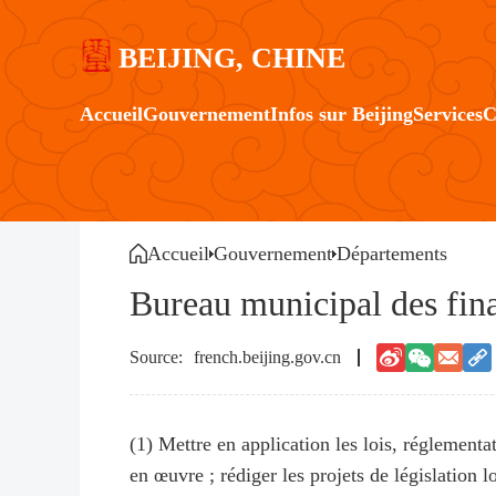
BEIJING, CHINE
Accueil
Gouvernement
Infos sur Beijing
Services
C
Accueil
Gouvernement
Départements
Bureau municipal des fin
french.beijing.gov.cn
(1) Mettre en application les lois, réglementat
en œuvre ; rédiger les projets de législation 