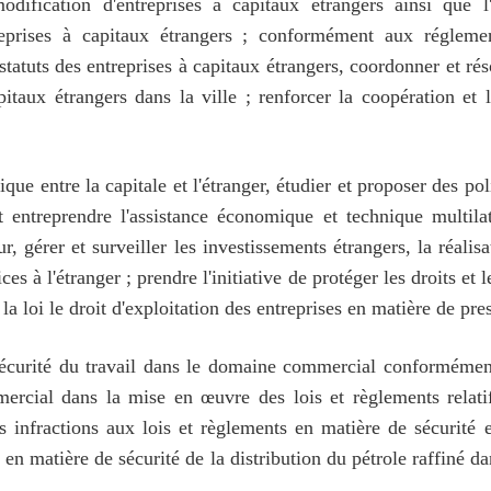
dification d'entreprises à capitaux étrangers ainsi que l'a
reprises à capitaux étrangers ; conformément aux réglemen
 statuts des entreprises à capitaux étrangers, coordonner et ré
capitaux étrangers dans la ville ; renforcer la coopération
ue entre la capitale et l'étranger, étudier et proposer des p
 entreprendre l'assistance économique et technique multilaté
gérer et surveiller les investissements étrangers, la réalisat
s à l'étranger ; prendre l'initiative de protéger les droits et l
la loi le droit d'exploitation des entreprises en matière de pres
sécurité du travail dans le domaine commercial conformément
rcial dans la mise en œuvre des lois et règlements relatifs
 infractions aux lois et règlements en matière de sécurité e
 en matière de sécurité de la distribution du pétrole raffiné 