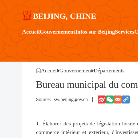
BEIJING, CHINE
Accueil
Gouvernement
Infos sur Beijing
Services
C
Accueil
Gouvernement
Départements
Bureau municipal du com
sw.beijing.gov.cn
1. Élaborer des projets de législation local
commerce intérieur et extérieur, d'investiss