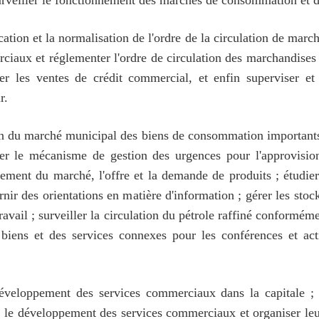
urveiller le fonctionnement des marchés de consommation et
ication et la normalisation de l'ordre de la circulation de marc
rciaux et réglementer l'ordre de circulation des marchandises
er les ventes de crédit commercial, et enfin superviser et g
r.
on du marché municipal des biens de consommation importants 
iorer le mécanisme de gestion des urgences pour l'approvis
nnement du marché, l'offre et la demande de produits ; étudier
ournir des orientations en matière d'information ; gérer les s
ravail ; surveiller la circulation du pétrole raffiné conformé
iens et des services connexes pour les conférences et acti
eloppement des services commerciaux dans la capitale ; él
r le développement des services commerciaux et organiser leu