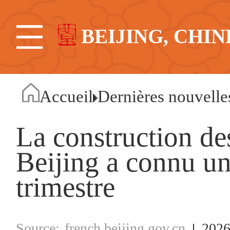
BEIJING, CHIN
Accueil
Dernières nouvelle
La construction d
Beijing a connu u
trimestre
french.beijing.gov.cn
2026