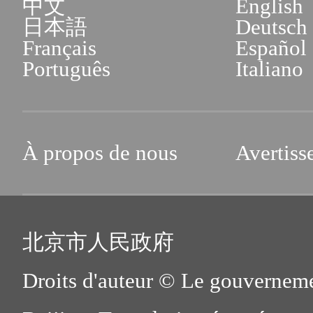
中文
English
日本語
Deutsch
Français
Español
Português
Italiano
À propos de nous
Avertiss
北京市人民政府
Droits d'auteur © Le gouverneme