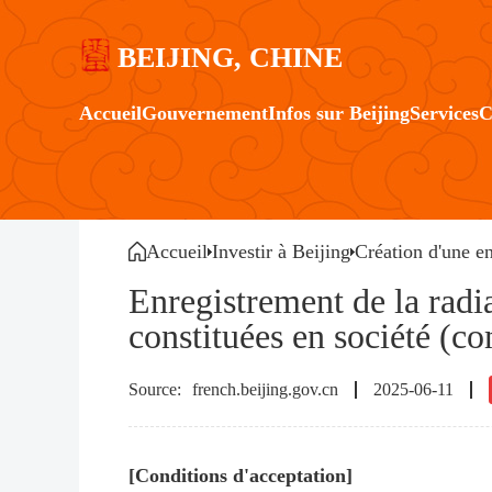
BEIJING, CHINE
Accueil
Gouvernement
Infos sur Beijing
Services
C
Accueil
Investir à Beijing
Création d'une en
Enregistrement de la radi
constituées en société (co
french.beijing.gov.cn
2025-06-11
[Conditions d'acceptation]