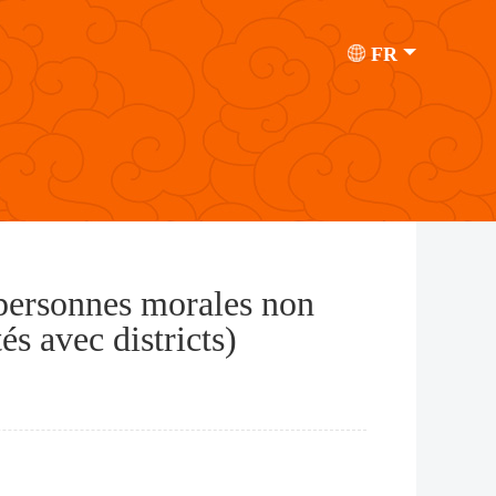
FR
 personnes morales non
s avec districts)