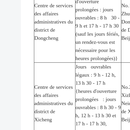
d'ouverture
Centre de services
No.
prolongées : jours
des affaires
Zhu
ouvrables : 8 h 30 -
administratives du
Dong
9 h et 17 h - 17 h 30
district de
de 
(sauf les jours fériés,
Dongcheng
Bei
un rendez-vous est
nécessaire pour les
heures prolongées)}
Jours ouvrables
légaux : 9 h - 12 h,
13 h 30 - 17 h
Centre de services
No.
{heures d'ouverture
des affaires
Xiz
prolongées : jours
administratives du
Neid
ouvrables : 8 h 30 - 9
district de
de 
h, 12 h - 13 h 30 et
Xicheng
Bei
17 h - 17 h 30,