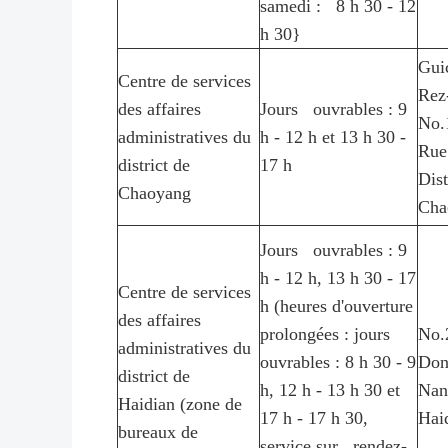
samedi : 8 h 30 - 12
h 30}
Gui
Centre de services
Rez
des affaires
Jours ouvrables : 9
No.
administratives du
h - 12 h et 13 h 30 -
Rue
district de
17 h
Dis
Chaoyang
Cha
Jours ouvrables : 9
h - 12 h, 13 h 30 - 17
Centre de services
h (heures d'ouverture
des affaires
prolongées : jours
No.
administratives du
ouvrables : 8 h 30 - 9
Don
district de
h, 12 h - 13 h 30 et
Nanl
Haidian (zone de
17 h - 17 h 30,
Haid
bureaux de
service sur rendez-