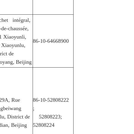
chet intégral,
-de-chaussée,
1 Xiaoyunli,
86-10-64668900
 Xiaoyunlu,
trict de
oyang, Beijing
29A, Rue
86-10-52808222
gbeiwang
;
u, District de
52808223;
ian, Beijing
52808224