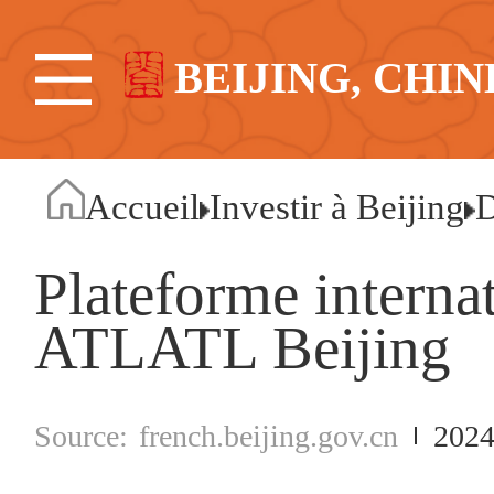
BEIJING, CHIN
Accueil
Investir à Beijing
D
Plateforme interna
ATLATL Beijing
french.beijing.gov.cn
2024