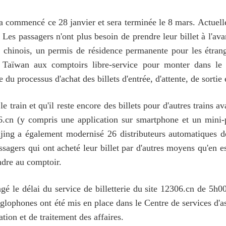
ommencé ce 28 janvier et sera terminée le 8 mars. Actuellem
 Les passagers n'ont plus besoin de prendre leur billet à l'ava
nts chinois, un permis de résidence permanente pour les étran
ïwan aux comptoirs libre-service pour monter dans le tr
du processus d'achat des billets d'entrée, d'attente, de sortie 
 le train et qu'il reste encore des billets pour d'autres trains
2306.cn (y compris une application sur smartphone et un mi
eijing a également modernisé 26 distributeurs automatiques 
ssagers qui ont acheté leur billet par d'autres moyens qu'en
ndre au comptoir.
ongé le délai du service de billetterie du site 12306.cn de 5
nglophones ont été mis en place dans le Centre de services d'
tion et de traitement des affaires.