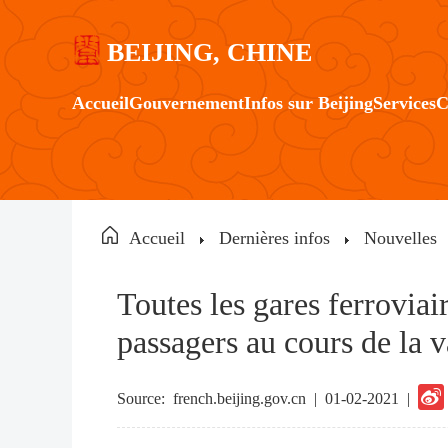
BEIJING, CHINE
Accueil
Gouvernement
Infos sur Beijing
Services
C
Accueil
Dernières infos
Nouvelles
Toutes les gares ferroviai
passagers au cours de la
Source:
french.beijing.gov.cn
|
01-02-2021 |