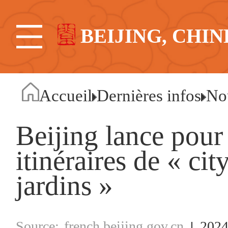
BEIJING, CHIN
Accueil
Dernières infos
No
Beijing lance pour 
itinéraires de « cit
jardins »
french.beijing.gov.cn
2024