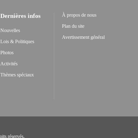
Dernières infos
À propos de nous
Plan du site
Nouvelles
Avertissement général
Lois & Politiques
Photos
Activités
Thèmes spéciaux
its réservés.