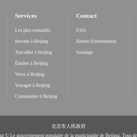
Services
Contact
Les plus consultés
FAQ
Investir à Beijing
Retour d'information
Travailler à Beijing
Sondage
Étudier à Beijing
Vivre à Beijing
Voyager à Beijing
Consommer à Beijing
北京市人民政府
eur © Le gouvernement populaire de la municipalité de Beijing. Tous dro