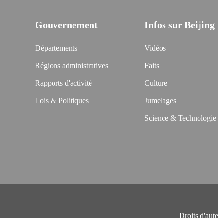
Gouvernement
Infos sur Beijing
Départements
Vidéos
Régions administratives
Faits
Rapports d'activité
Culture
Lois & Politiques
Jumelages
Science & Technologie
Droits d'aut