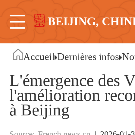
BEIJING, CHIN
Accueil
Dernières infos
No
L'émergence des V
l'amélioration recor
à Beijing
French.news.cn
2026-01-