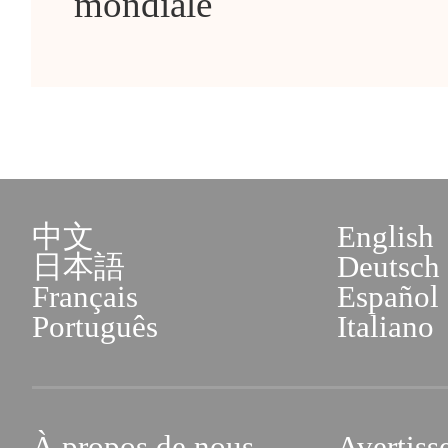
mondiale
中文
English
日本語
Deutsch
Français
Español
Português
Italiano
À propos de nous
Avertiss