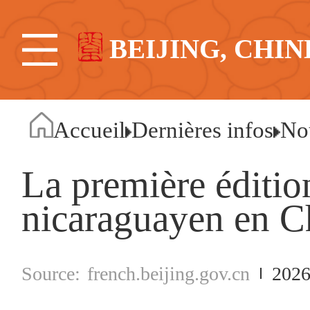
BEIJING, CHIN
Accueil
Dernières infos
No
La première éditi
nicaraguayen en Ch
french.beijing.gov.cn
2026