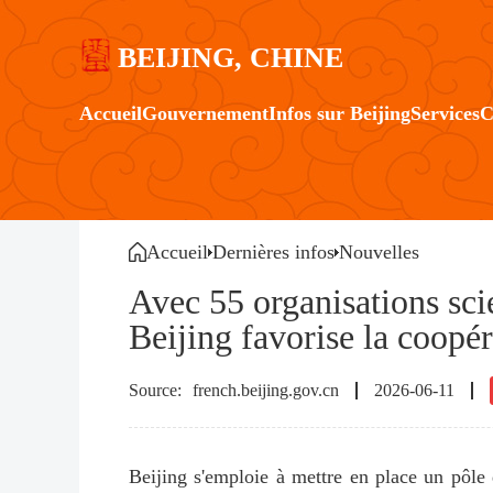
BEIJING, CHINE
Accueil
Gouvernement
Infos sur Beijing
Services
C
Accueil
Dernières infos
Nouvelles
Avec 55 organisations sci
Beijing favorise la coopé
french.beijing.gov.cn
2026-06-11
Beijing s'emploie à mettre en place un pôle