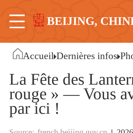
BEIJING, CHIN
Accueil
Dernières infos
Ph
La Fête des Lanter
rouge » — Vous av
par ici !
french.beijing.gov.cn
2026