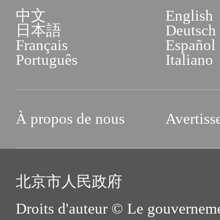
中文
English
日本語
Deutsch
Français
Español
Português
Italiano
À propos de nous
Avertiss
北京市人民政府
Droits d'auteur © Le gouverneme