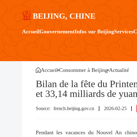
BEIJING, CHINE
Accueil
Gouvernement
Infos sur Beijing
Services
C
Accueil
Consommer à Beijing
Actualité
Bilan de la fête du Printe
et 33,14 milliards de yuan
french.beijing.gov.cn
2026-02-25
Pendant les vacances du Nouvel An chinois 