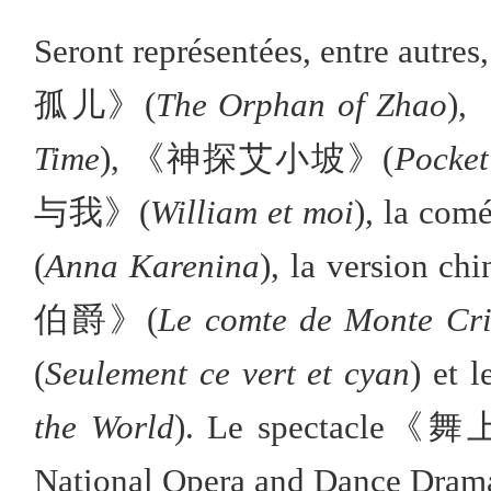
Seront représentées, entre au
孤儿》(
The Orphan of Zhao
)
Time
), 《神探艾小坡》(
Pocket
与我》(
William et moi
), la c
(
Anna Karenina
), la version 
伯爵》(
Le comte de Monte Cri
(
Seulement ce vert et cyan
) e
the World
). Le spectacle
National Opera and Dance Drama