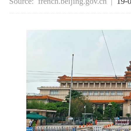
Source:
french.beijing.gov.cn
|
19-