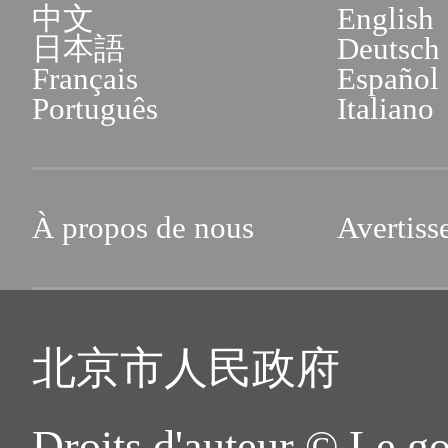
中文
English
日本語
Deutsch
Français
Español
Português
Italiano
À propos de nous
Avertiss
北京市人民政府
Droits d'auteur © Le g