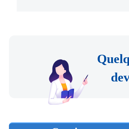
samedi.
5. La copie du certificat 
2. Hall de services 
l'établissement de la santé 
l'Administration des entré
gouvernement chinois ou l
municipal de la sécurit
Quelq
certfié par l'ambassade ou 
Zhongguancun
santé et de quarantaine d'en
dev
Beijing International Trav
Adresse : Cour n°22A, Shu
certification doit être
Haidian.
d'acceptation).
Horaires d'ouverture : de