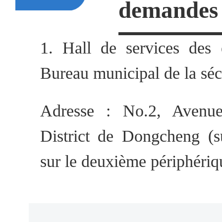
demandes 
chinois de la Municipalité de
1. Hall de services des 
4. La copie du justificatif de
Bureau municipal de la séc
(pays d'appartenance) (le ce
documents supplémentaires 
Adresse : No.2, Avenu
de Chine dans ces pays, ou p
District de Dongcheng (s
l'ambassade ou le consulat 
sur le deuxième périphéri
doivent être délivrés da
Horaires d'ouverture : de
d'acceptation).