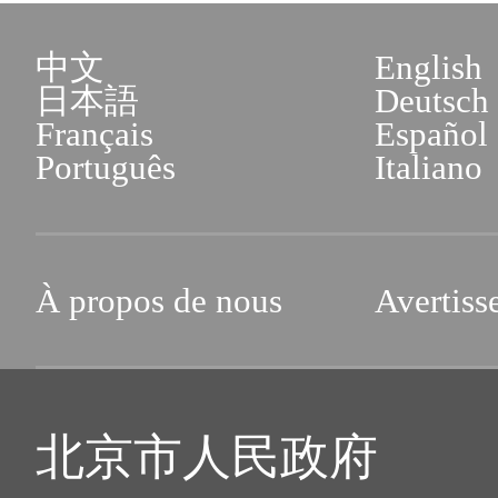
entreprise à capitaux étran
Adresse : No.1, Rue Xisa
4. Les documents en langue 
中文
English
délivrer le « Certificat d'a
Fengtai (îlot C du troi
chinois et la traduction d
日本語
Deutsch
étrangers » ou le « Récépiss
Français
Español
services des affaires admi
officiel de l'agence de trad
Português
Italiano
capitaux étrangers », le
Beijing)
5. Les originaux doivent ê
l'entreprise à capitaux étrang
dépôt des copies et les cop
Horaires d'ouverture : de 
À propos de nous
Avertiss
8. La copie du « permis de
17h00 du lundi au vendr
6. Si les demandeurs doive
période de validité doit êtr
samedi.
la « Carte d'identité pour r
faut indiquer s'ils doiven
date de demande, et les infor
北京市人民政府
4. Hall de services des ent
dans la colonne "autres po