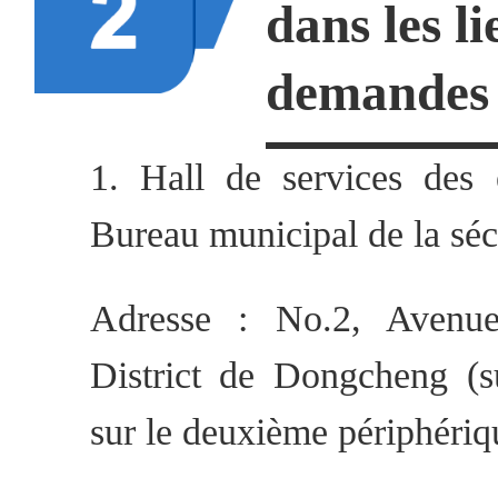
dans les l
doivent être délivrés da
demandes 
d'acceptation).
1. Hall de services des 
► La copie du certificat 
Bureau municipal de la séc
service de santé et de quara
chinois ou délivré par un éta
Adresse : No.2, Avenu
par l'Ambassade ou le Con
District de Dongcheng (s
service de santé et de quar
sur le deuxième périphéri
Beijing est le Beijing Inter