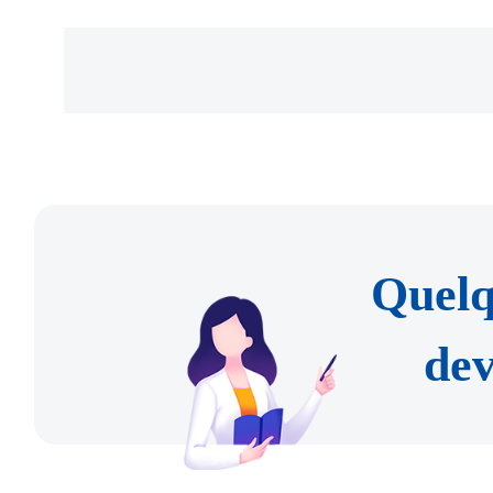
Horaires d'ouverture : de
la certification doit être d
samedi.
date du dépôt de la demande
2. Hall de services 
► L'original du justificatif 
l'Administration des entré
délivré par l'employeur avan
municipal de la sécurit
Quelq
► La copie de l'attestation
Zhongguancun
dev
délivrée par l'administratio
Adresse : Cour n°22A, Shu
l'impôt doit couvrir quatre 
Haidian.
la demande.