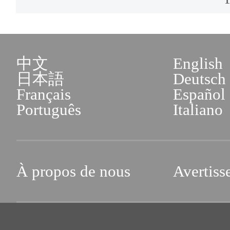
entreprise à capitaux étran
de Beijing
délivrer le « Certificat d'a
Adresse : No.1, Rue Xisa
étrangers » ou le « Récépiss
中文
English
Fengtai (îlot C du troi
日本語
Deutsch
capitaux étrangers » ou l
Français
Español
services des affaires admi
l'entreprise à capitaux étrang
Português
Italiano
Beijing)
► La copie du « permis de 
Horaires d'ouverture : de 
période de validité doit êtr
À propos de nous
Avertiss
17h00 du lundi au vendr
date de demande, et les infor
samedi.
la situation personnelle doi