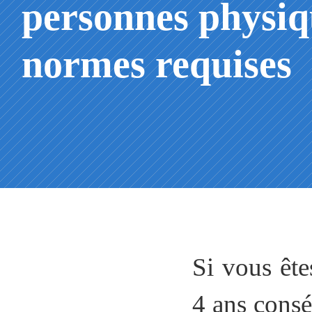
personnes physiq
normes requises
Si vous ête
4 ans conséc