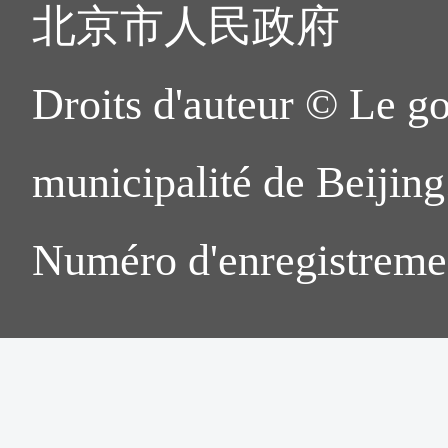
北京市人民政府
pertinents, tels que le certifi
4. Hall de services des ent
étrangers du Bureau de 
Droits d'auteur © Le g
► Si le demandeur avait aupa
district de Chaoyang à Bei
doit fournir la copie du certif
municipalité de Beijing.
un pays étranger, la copie d
Adresse : Bâtiment 304,
Numéro d'enregistreme
copie du livret d'état civi
électronique, No.10A, 
chinois utilisé pour la natural
District de Chaoyang
► Le curriculum vitae du de
Horaires d'ouverture : de
les années et les mois doivent