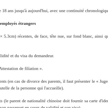
e 18 ans jusqu'à aujourd'hui, avec une continuité chronologique
 employés étrangers
5.3cm) récentes, de face, tête nue, sur fond blanc, ainsi q
lidité et du visa du demandeur.
ttestation de filiation ».
ents (en cas de divorce des parents, il faut présenter le « Jug
telle de la personne qui l'accueille).
 (le parent de nationalité chinoise doit fournir sa carte d'ide
 son passeport en cours de validité et son visa).