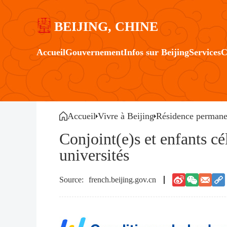
BEIJING, CHINE
Accueil
Gouvernement
Infos sur Beijing
Services
C
Accueil
Vivre à Beijing
Résidence permane
Conjoint(e)s et enfants cé
universités
french.beijing.gov.cn