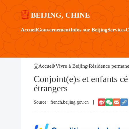
BEIJING, CHINE
Accueil
Gouvernement
Infos sur Beijing
Services
C
Accueil
Vivre à Beijing
Résidence permane
Conjoint(e)s et enfants c
étrangers
french.beijing.gov.cn