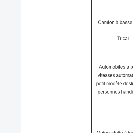
Camion à basse 
Tricar
Automobiles à b
vitesses automa
petit modèle
dest
personnes hand
Motocyclette à tr