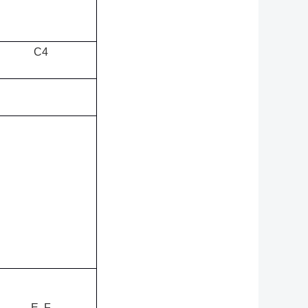
C4
E, F