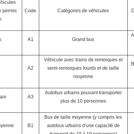
éhicules
e permis
Code
Catégories de véhicules
e
A
s
A1
Grand bus
Véhicule avec trains de remorques et
B
A2
semi-remorques lourds et de taille
moyenne
Autobus urbains pouvant transporter
ain
A3
plus de 10 personnes
Bus de taille moyenne (y compris les
moyenne
B1
autobus urbains d
'
une capacité de
transport de 10 à 19 personnes)