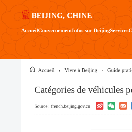
BEIJING, CHINE
Accueil
Gouvernement
Infos sur Beijing
Services
C
Accueil
Vivre à Beijing
Guide prati
Catégories de véhicules po
Source:
french.beijing.gov.cn
|