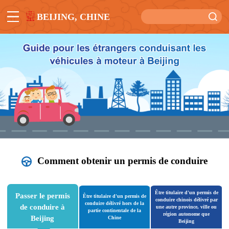
BEIJING, CHINE
Comment obtenir un permis de conduire
Être titulaire d'un permis de
Passer le permis
Être titulaire d'un permis de
conduire chinois délivré par
conduire délivré hors de la
de conduire à
une autre province, ville ou
partie continentale de la
région autonome que
Beijing
Chine
Beijing