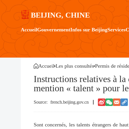
BEIJING, CHINE
Accueil
Gouvernement
Infos sur Beijing
Services
C
Accueil
Les plus consultés
Permis de résid
Instructions relatives à l
mention « talent » pour le
french.beijing.gov.cn
Sont concernés, les talents étrangers de ha