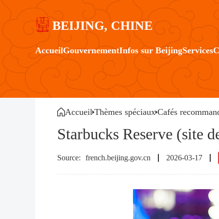
BEIJING, CHINE
Accueil
Gouvernement
Infos sur Beijing
Services
C
Accueil
Thèmes spéciaux
Cafés recommand
Starbucks Reserve (site 
french.beijing.gov.cn
2026-03-17