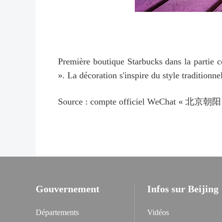
Première boutique Starbucks dans la partie 
». La décoration s'inspire du style traditionn
S
ou
rce
:
c
ompte
o
ffic
iel
W
eCha
t
«
北京朝阳
Gouvernement
Infos sur Beijing
Départements
Vidéos