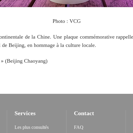
Photo : VCG
continentale de la Chine. Une plaque commémorative rappelle 
el de Beijing, en hommage à la culture locale.
»
(
Beijin
g Ch
aoya
ng
)
Services
Contact
Les plus consultés
FAQ