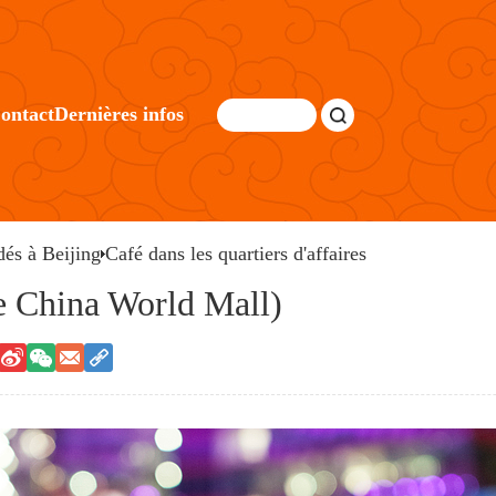
ontact
Dernières infos
és à Beijing
Café dans les quartiers d'affaires
de China World Mall)