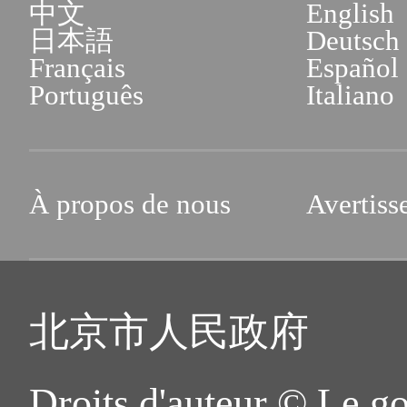
中文
English
日本語
Deutsch
Français
Español
Português
Italiano
À propos de nous
Avertiss
北京市人民政府
Droits d'auteur © Le g