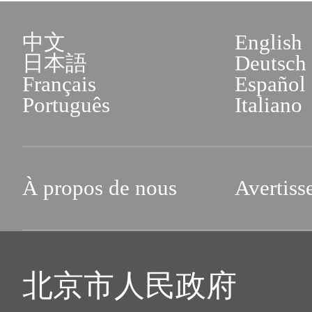
中文
English
日本語
Deutsch
Français
Español
Português
Italiano
À propos de nous
Avertiss
北京市人民政府