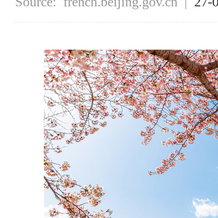
Source:
french.beijing.gov.cn
|
27-