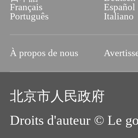
Français
Español
Português
Italiano
À propos de nous
Avertiss
北京市人民政府
Droits d'auteur © Le g