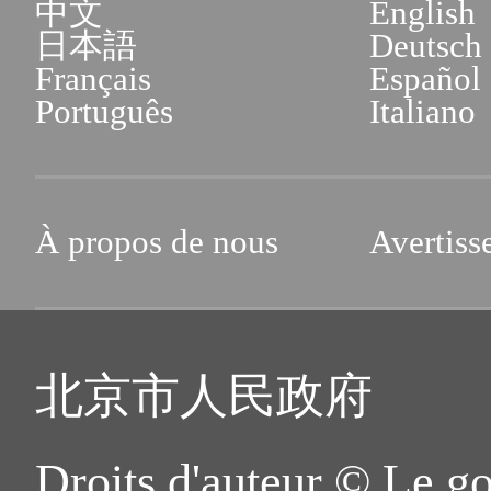
中文
English
日本語
Deutsch
Français
Español
Português
Italiano
À propos de nous
Avertiss
北京市人民政府
Droits d'auteur © Le g