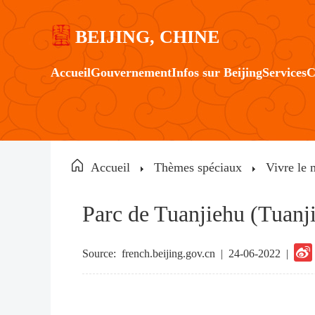
BEIJING, CHINE
Accueil
Gouvernement
Infos sur Beijing
Services
C
Accueil
Thèmes spéciaux
Vivre le 
Parc de Tuanjiehu (Tuanj
Source:
french.beijing.gov.cn
|
24-06-2022 |