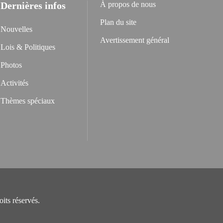
Dernières infos
À propos de nous
Plan du site
Nouvelles
Avertissement général
Lois & Politiques
Photos
Activités
Thèmes spéciaux
its réservés.