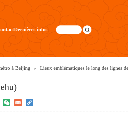
ontact
Dernières infos
métro à Beijing
Lieux emblématiques le long des lignes d
iehu)