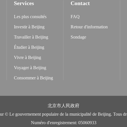
Services
Contact
Les plus consultés
FAQ
Investir à Beijing
Retour d'information
Travailler à Beijing
Sondage
Étudier à Beijing
Vivre à Beijing
Voyager à Beijing
Consommer à Beijing
北京市人民政府
eur © Le gouvernement populaire de la municipalité de Beijing. Tous dro
Numéro d'enregistrement: 05060933