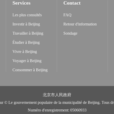
Services
Contact
Les plus consultés
FAQ
Investir à Beijing
Retour d'information
Travailler à Beijing
Sondage
Étudier à Beijing
Vivre à Beijing
Voyager à Beijing
Consommer à Beijing
北京市人民政府
eur © Le gouvernement populaire de la municipalité de Beijing. Tous dro
Numéro d'enregistrement: 05060933