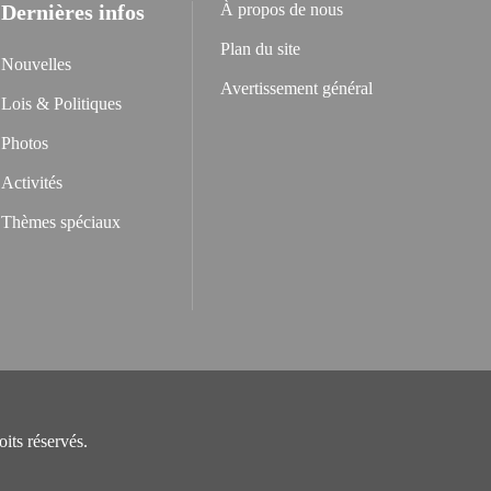
Dernières infos
À propos de nous
Plan du site
Nouvelles
Avertissement général
Lois & Politiques
Photos
Activités
Thèmes spéciaux
its réservés.