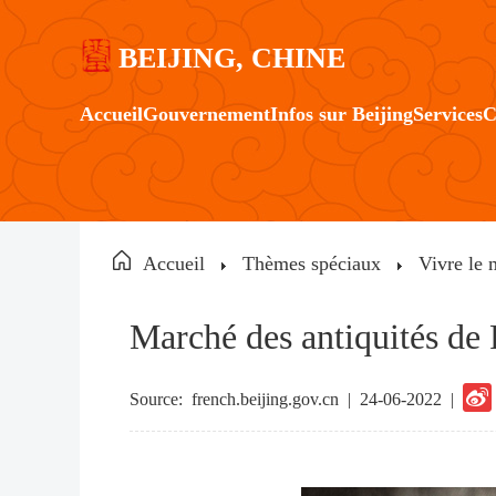
BEIJING, CHINE
Accueil
Gouvernement
Infos sur Beijing
Services
C
Accueil
Thèmes spéciaux
Vivre le 
Marché des antiquités de
Source:
french.beijing.gov.cn
|
24-06-2022 |