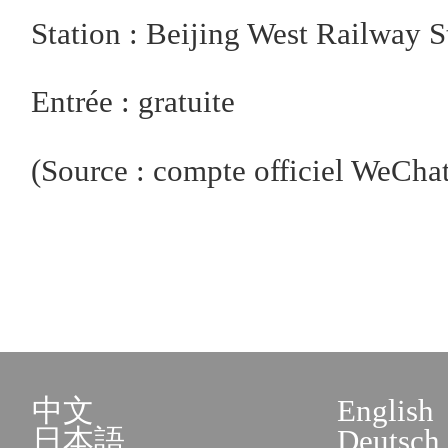
Station : Beijing West Railway S
Entrée : gratuite
(Source : compte officiel We
中文
English
日本語
Deutsch