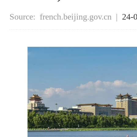
Source:
french.beijing.gov.cn
|
24-