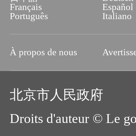
Français
Español
Português
Italiano
À propos de nous
Avertiss
北京市人民政府
Droits d'auteur © Le g