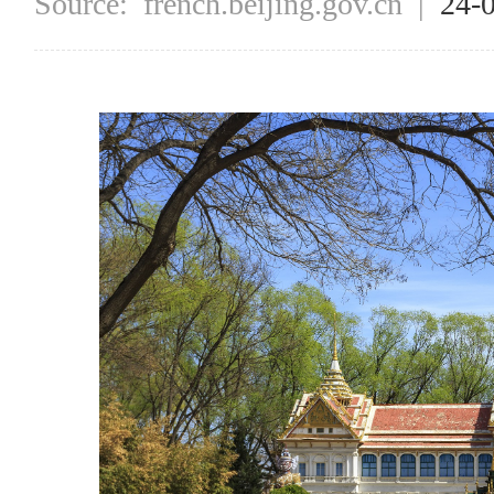
Source:
french.beijing.gov.cn
|
24-