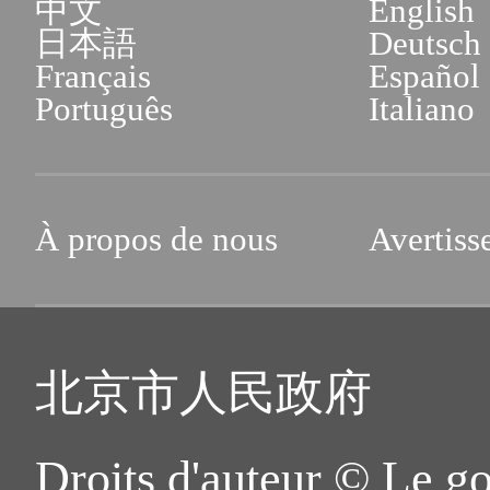
中文
English
日本語
Deutsch
Français
Español
Português
Italiano
À propos de nous
Avertiss
北京市人民政府
Droits d'auteur © Le g