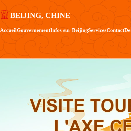
BEIJING, CHINE
Accueil
Gouvernement
Infos sur Beijing
Services
Contact
De