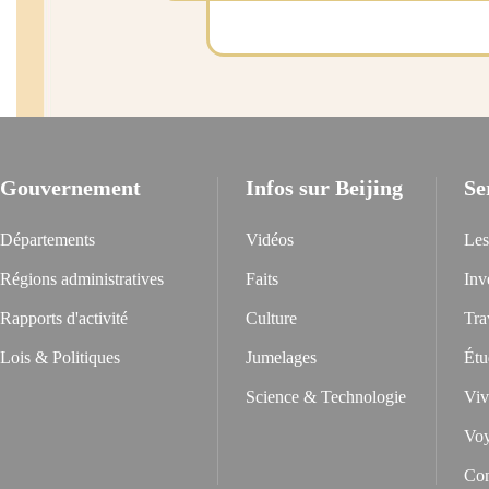
Pavil
Dans le pavillon Wanchun, le 
admirer des paysages sur l'ax
vue dégagée sur la magnifique
Gouvernement
Infos sur Beijing
Se
Départements
Vidéos
Les
Régions administratives
Faits
Inv
Le parc Jingshan est le terrai
Rapports d'activité
Culture
Tra
développement de l'ensemble 
Lois & Politiques
Jumelages
Étu
Science & Technologie
Viv
Voy
Con