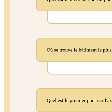
de la Cloche et du Tambour so
exemples classiques de l'arch
témoins du développement de 
de vie urbaine le plus « péki
Construite sous la dynastie 
anciennes des villes et un 
nommée autrefois « Porte Ch
Où se trouve le bâtiment le plus 
pays et établir la paix dans l
Le Temple du Ciel était le l
ciel et priaient pour de bon
Quel est le premier pont sur l'ax
structure et forme qui exist