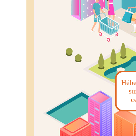
Hébe
su
c