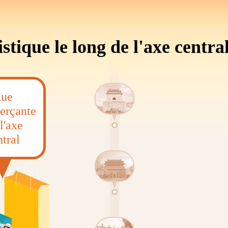
istique le long de l'axe centra
ue
rçante
 l'axe
ntral