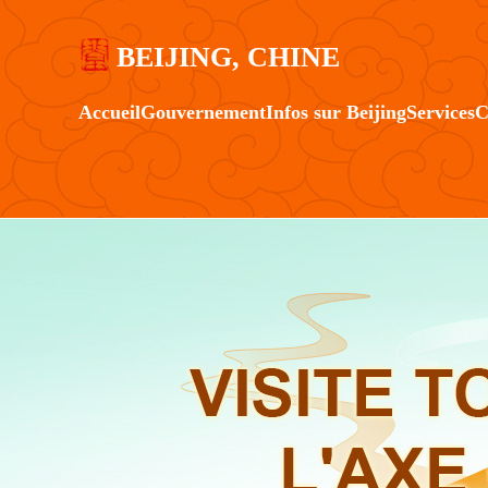
BEIJING, CHINE
Accueil
Gouvernement
Infos sur Beijing
Services
C