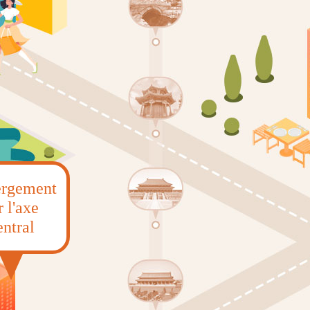
rgement
r l'axe
entral