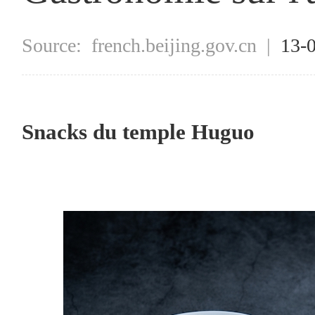
Source:
french.beijing.gov.cn
|
13-
Snacks du temple Huguo